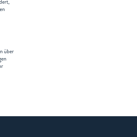
ert,
sen
en über
gen
hr