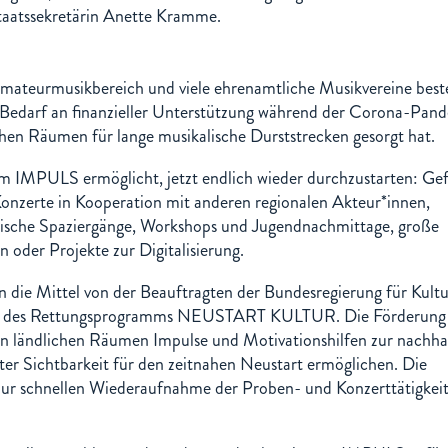
taatssekretärin Anette Kramme.
mateurmusikbereich und viele ehrenamtliche Musikvereine best
 Bedarf an finanzieller Unterstützung während der Corona-Pan
ichen Räumen für lange musikalische Durststrecken gesorgt hat.
 IMPULS ermöglicht, jetzt endlich wieder durchzustarten: Gef
nzerte in Kooperation mit anderen regionalen Akteur*innen,
lische Spaziergänge, Workshops und Jugendnachmittage, große
 oder Projekte zur Digitalisierung.
en die Mittel von der Beauftragten der Bundesregierung für Kult
 des Rettungsprogramms NEUSTART KULTUR. Die Förderung 
n ländlichen Räumen Impulse und Motivationshilfen zur nachha
er Sichtbarkeit für den zeitnahen Neustart ermöglichen. Die
zur schnellen Wiederaufnahme der Proben- und Konzerttätigkei