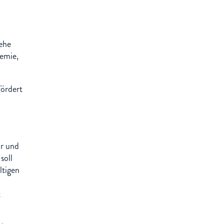
ehe
demie,
ördert
ur und
soll
ltigen
t