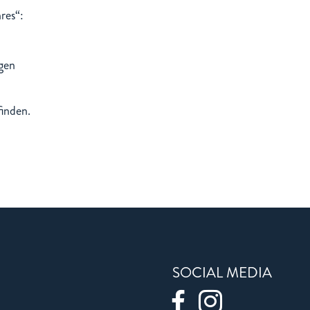
res“:
gen
finden.
SOCIAL MEDIA