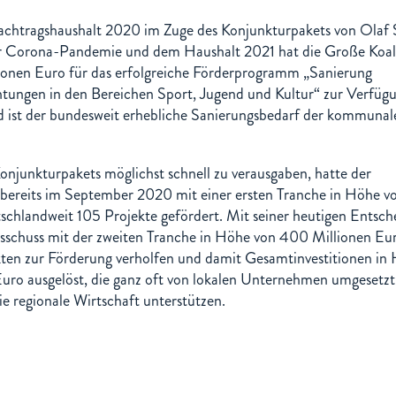
chtragshaushalt 2020 im Zuge des Konjunktur­pakets von Olaf 
 Corona-Pandemie und dem Haushalt 2021 hat die Große Koal
ionen Euro für das erfolgreiche Förderprogramm „Sanierung
tungen in den Bereichen Sport, Jugend und Kultur“ zur Verfüg
nd ist der bundesweit erhebliche Sanierungsbedarf der kommunal
onjunkturpakets möglichst schnell zu veraus­gaben, hatte der
 bereits im September 2020 mit einer ersten Tranche in Höhe 
schlandweit 105 Projekte gefördert. Mit seiner heutigen Entsc
sschuss mit der zweiten Tranche in Höhe von 400 Millionen Eu
ten zur Förderung verholfen und damit Gesamtinvestitionen in
uro ausgelöst, die ganz oft von lokalen Unternehmen umgesetzt
e regionale Wirtschaft unterstützen.