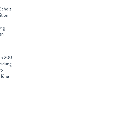
Scholz
ition
ung
en
von 200
heidung
ro
 Höhe