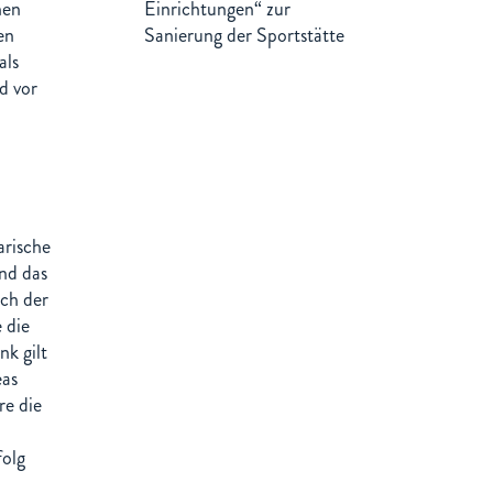
nen
Einrichtungen“ zur
en
Sanierung der Sportstätte
als
d vor
arische
nd das
ich der
 die
k gilt
eas
re die
folg