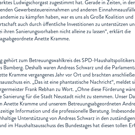
rktes Ludwigschorgast zugestimmt hat. Gerade in Zeiten, in de
enden Gewerbesteuereinnahmen und anderen Einnahmeausfäll
ndemie zu kämpfen haben, war es uns als Große Koalition und 
rtschaft auch durch öffentliche Investitionen zu unterstützen un
ihren Sanierungsvorhaben nicht alleine zu lassen“, erklärt die
tagsabgeordnete Anette Kramme.
g gehört zum Betreuungswahlkreis des SPD-Haushaltspolitikers
s Bamberg. Deshalb waren Andreas Schwarz und die Parlament
nette Kramme vergangenes Jahr vor Ort und brachten anschließe
ausschuss ein. „Das ist eine phantastische Nachricht“, meldet s
germeister Frank Rebhan zu Wort. „Ohne diese Förderung wäre
 Sanierung für die Stadt Neustadt nicht zu stemmen. Unser Dan
rin Anette Kramme und unserem Betreuungsabgeordneten Andr
zeitige Information und die professionelle Beratung. Insbesonde
hhaltige Unterstützung von Andreas Schwarz in den zuständigen
und im Haushaltsausschuss des Bundestages hat diesen tollen Er