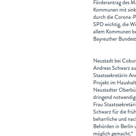
Förderantrag des Ma
Kommunen mit sink
durch die Corona-Pa
SPD wichtig, die Wi
allem Kommunen bei 
Bayreuther Bundes
Neustadt bei Cobur
Andreas Schwarz au
Staatssekretärin A
Projekt im Haushalts
Neustadter Oberbür
dringend notwendige
Frau Staatssekretä
Schwarz für die früh
beharrliche und nac
Behörden in Berlin 
möglich gemacht.“